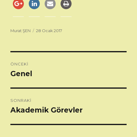
Yazar
Murat ŞEN
Yayın
28 Ocak 2017
tarihi
Yazı
ÖNCEKI
dolaşımı
Genel
Önceki
yazı:
SONRAKI
Akademik Görevler
Sonraki
yazı: