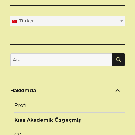
Türkçe
AR
Ara:
Alt
Hakkımda
menüyü
genişlet
Profil
Kısa Akademik Özgeçmiş
CV